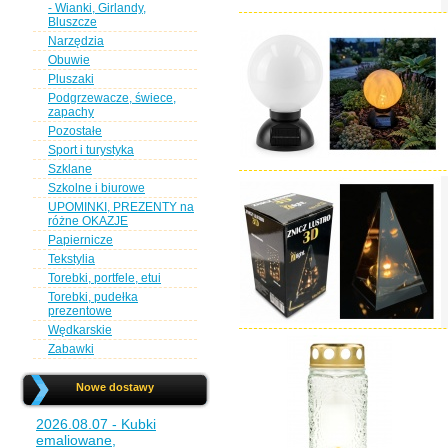
- Wianki, Girlandy,
Bluszcze
Narzędzia
Obuwie
Pluszaki
Podgrzewacze, świece,
zapachy
Pozostałe
Sport i turystyka
Szklane
Szkolne i biurowe
UPOMINKI, PREZENTY na
różne OKAZJE
Papiernicze
Tekstylia
Torebki, portfele, etui
Torebki, pudełka
prezentowe
Wędkarskie
Zabawki
Nowe dostawy
2026.08.07 - Kubki
emaliowane,