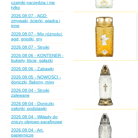
czajniki,narzędzia i nie
tylko
2026.08.07 - AGD:
zmywaki, ścierki, wiadra i
inne
2026.08.07 - Mix różności:
agd, gniotki, gry
2026.08.07 - Stroiki
2026.08.06 - KONTENER -
bukiety, liście, gałązki
2026.08.06 - Zabawki
2026.08.05 - NOWOŚCI -
doniczki, flakony, misy
2026.08.04 - Stroiki
zalewane
2026.08.04 - Doniczki,
osłonki, podstawki
2026.08.04 - Wkłady do
zniczy olejowo-parafinowe
2026.08.04 - Art.
papiernicze