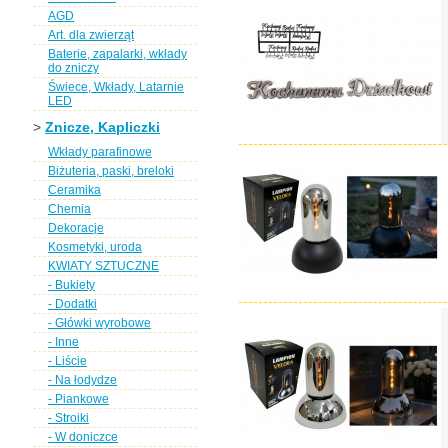
AGD
Art. dla zwierząt
Baterie, zapalarki, wkłady
do zniczy
Świece, Wkłady, Latarnie
LED
>
Znicze, Kapliczki
Wkłady parafinowe
Biżuteria, paski, breloki
Ceramika
Chemia
Dekoracje
Kosmetyki, uroda
KWIATY SZTUCZNE
- Bukiety
- Dodatki
- Główki wyrobowe
- Inne
- Liście
- Na łodydze
- Piankowe
- Stroiki
- W doniczce