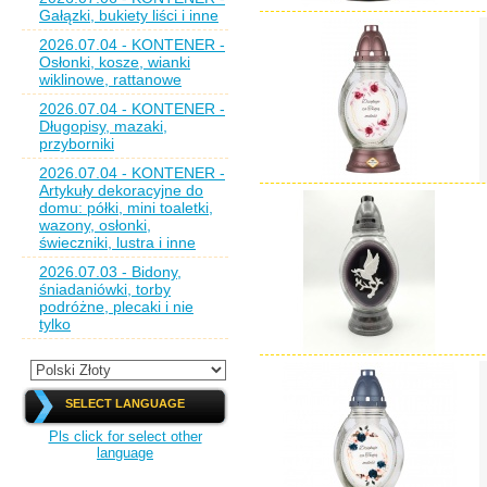
Gałązki, bukiety liści i inne
2026.07.04 - KONTENER -
Osłonki, kosze, wianki
wiklinowe, rattanowe
2026.07.04 - KONTENER -
Długopisy, mazaki,
przyborniki
2026.07.04 - KONTENER -
Artykuły dekoracyjne do
domu: półki, mini toaletki,
wazony, osłonki,
świeczniki, lustra i inne
2026.07.03 - Bidony,
śniadaniówki, torby
podróżne, plecaki i nie
tylko
SELECT LANGUAGE
Pls click for select other
language