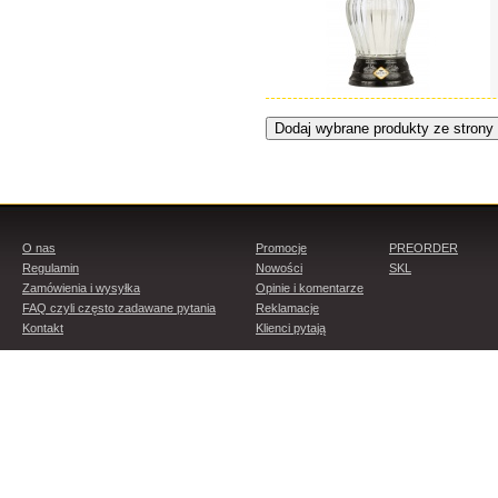
O nas
Promocje
PREORDER
Regulamin
Nowości
SKL
Zamówienia i wysyłka
Opinie i komentarze
FAQ czyli często zadawane pytania
Reklamacje
Kontakt
Klienci pytają