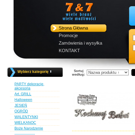
Strona Główna
Promocje
Zamówienia i wysyłka
KONTAKT
Sortuj
Wybierz kategorię
według:
PARTY dekoracje,
akcesoria
Art. GRILL
Halloween
JESIEŃ
OGRÓD
WALENTYNKI
WIELKANOC
Boże Narodzenie
-----------------