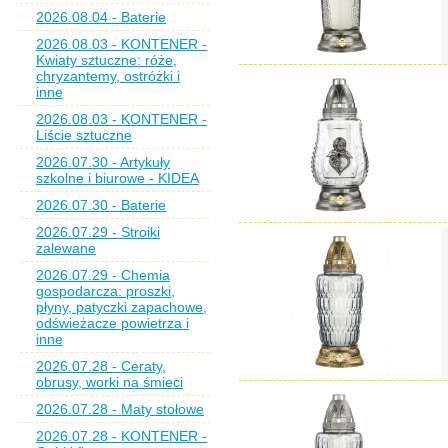
2026.08.04 - Baterie
2026.08.03 - KONTENER -
Kwiaty sztuczne: róże,
chryzantemy, ostróżki i
inne
2026.08.03 - KONTENER -
Liście sztuczne
2026.07.30 - Artykuły
szkolne i biurowe - KIDEA
2026.07.30 - Baterie
2026.07.29 - Stroiki
zalewane
2026.07.29 - Chemia
gospodarcza: proszki,
płyny, patyczki zapachowe,
odświeżacze powietrza i
inne
2026.07.28 - Ceraty,
obrusy, worki na śmieci
2026.07.28 - Maty stołowe
2026.07.28 - KONTENER -